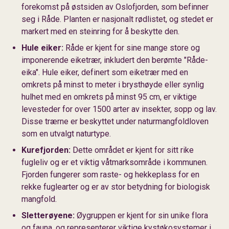
forekomst på østsiden av Oslofjorden, som befinner
seg i Råde. Planten er nasjonalt rødlistet, og stedet er
markert med en steinring for å beskytte den.
Hule eiker:
Råde er kjent for sine mange store og
imponerende eiketrær, inkludert den berømte "Råde-
eika". Hule eiker, definert som eiketrær med en
omkrets på minst to meter i brysthøyde eller synlig
hulhet med en omkrets på minst 95 cm, er viktige
levesteder for over 1500 arter av insekter, sopp og lav.
Disse trærne er beskyttet under naturmangfoldloven
som en utvalgt naturtype.
Kurefjorden:
Dette området er kjent for sitt rike
fugleliv og er et viktig våtmarksområde i kommunen.
Fjorden fungerer som raste- og hekkeplass for en
rekke fuglearter og er av stor betydning for biologisk
mangfold.
Sletterøyene:
Øygruppen er kjent for sin unike flora
og fauna, og representerer viktige kystøkosystemer i