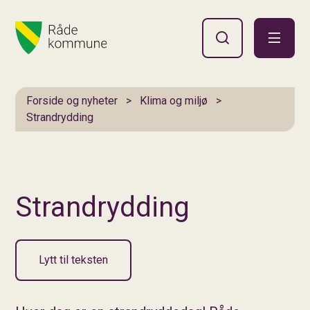
Hovedportal
Du er her:
Forside og nyheter
Klima og miljø
Strandrydding
Strandrydding
Lytt til teksten