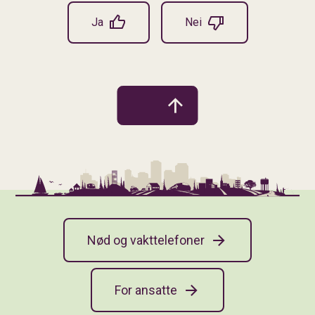
Ja
Nei
Nød og vakttelefoner
For ansatte