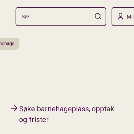
Mi
nehage
Søke barnehageplass, opptak
og frister