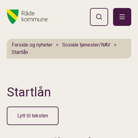
Hovedportal
Du er her:
Forside og nyheter
Sosiale tjenester/NAV
Startlån
Startlån
Lytt til teksten