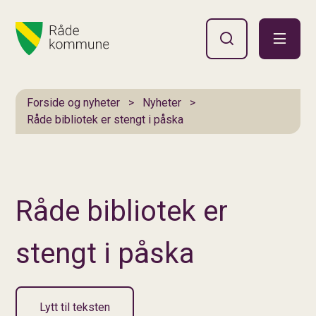
Hovedportal
Du er her:
Forside og nyheter
Nyheter
Råde bibliotek er stengt i påska
Råde bibliotek er
stengt i påska
Lytt til teksten