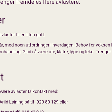
nger fremdeles flere avlastere.
er
vlaster til en liten gutt:
4 år, med noen utfordringer i hverdagen. Behov for voksen 
ndling. Glad i å være ute, klatre, løpe og leke. Trenger 
t
være avlaster ta kontakt med:
ild Løining på tlf. 920 80 129 eller