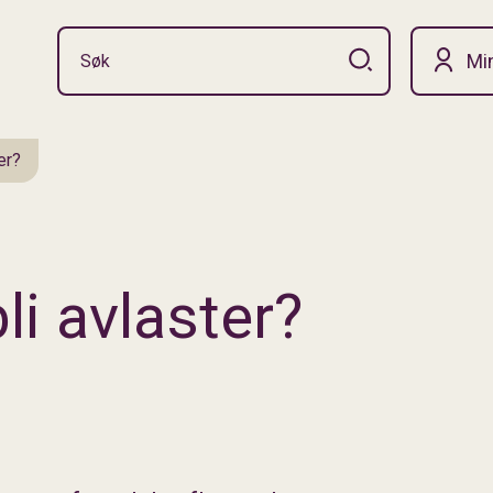
Mi
er?
bli avlaster?