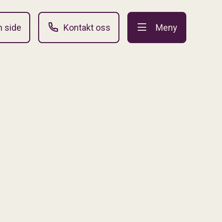
n side
Kontakt oss
Meny