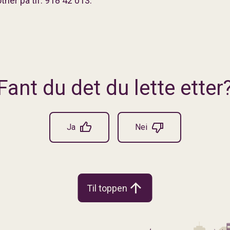
tner på tlf. 918 42 013.
Fant du det du lette etter
Ja
Nei
Til toppen