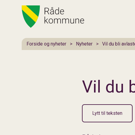
Hovedportal
Du er her:
Forside og nyheter
Nyheter
Vil du bli avlast
Vil du 
Lytt til teksten