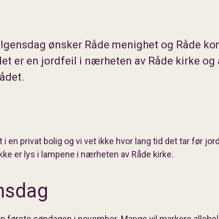
helgensdag ønsker Råde menighet og Råde k
et er en jordfeil i nærheten av Råde kirke og 
rådet.
i en privat bolig og vi vet ikke hvor lang tid det tar før jordf
ikke er lys i lampene i nærheten av Råde kirke.
ensdag
n første søndagen i november. Mange vil markere allehe