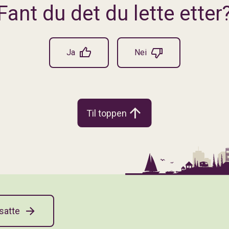
Fant du det du lette etter
Ja
Nei
Til toppen
satte