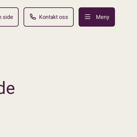
n side
Kontakt oss
Meny
de