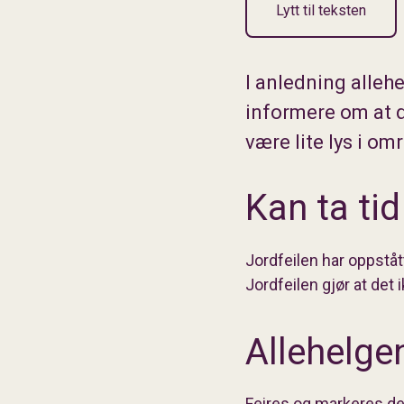
Lytt til teksten
I anledning alle
informere om at d
være lite lys i om
Kan ta tid
Jordfeilen har oppstått 
Jordfeilen gjør at det 
Allehelg
Feires og markeres de