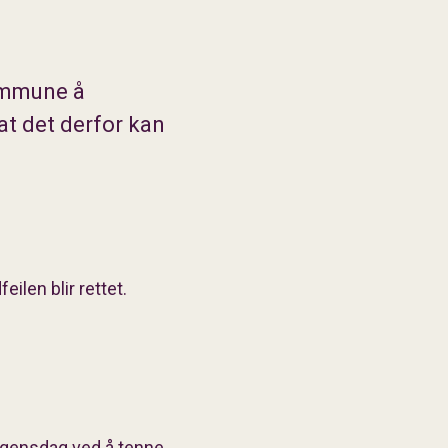
ommune å
at det derfor kan
eilen blir rettet.
lgensdag ved å tenne