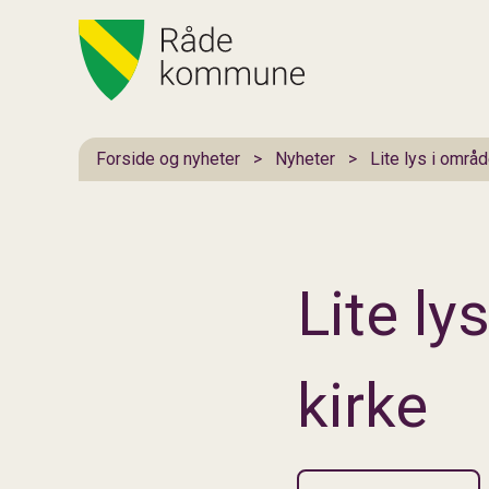
Hovedportal
Du er her:
Forside og nyheter
Nyheter
Lite lys i områ
Lite ly
kirke