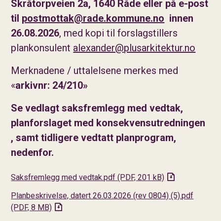
Skråtorpveien 2a, 1640 Råde eller på e-post
til
postmottak@rade.kommune.no
innen
26.08.2026
, med kopi til forslagstillers
plankonsulent
alexander@plusarkitektur.no
Merknadene / uttalelsene merkes med
«
arkivnr: 24/210»
Se vedlagt saksfremlegg med vedtak,
planforslaget med konsekvensutredningen
, samt tidligere vedtatt planprogram,
nedenfor.
Saksfremlegg med vedtak.pdf
(PDF, 201 kB)
Planbeskrivelse, datert 26.03.2026 (rev 0804) (5).pdf
(PDF, 8 MB)