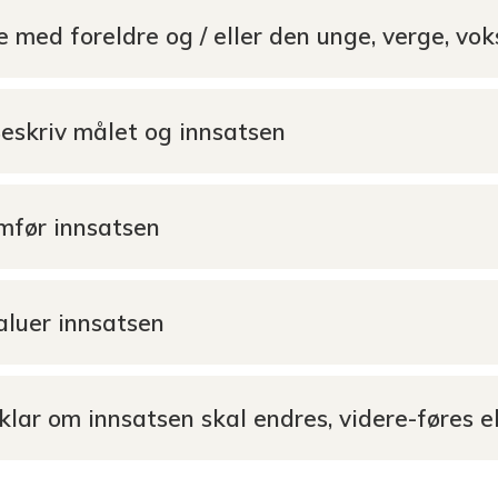
e med foreldre og / eller den unge, verge, voks
Beskriv målet og innsatsen
omfør innsatsen
valuer innsatsen
vklar om innsatsen skal endres, videre-føres e