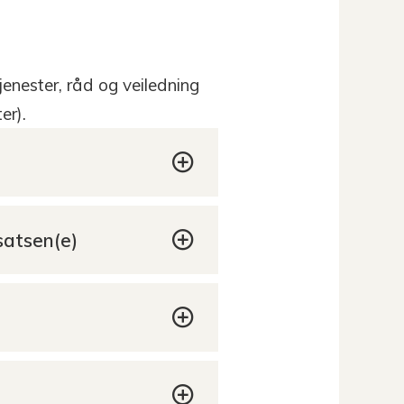
enester, råd og veiledning
er).
satsen(e)