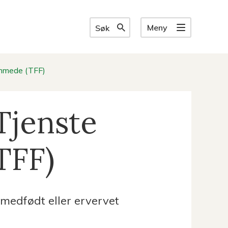
Meny
Søk
emmede (TFF)
Tjenste
TFF)
medfødt eller ervervet