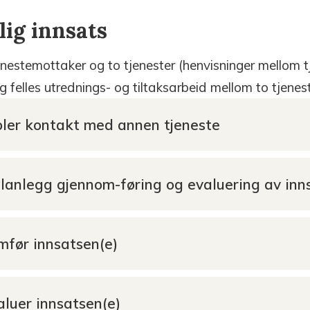
lig innsats
estemottaker og to tjenester (henvisninger mellom tj
og felles utrednings- og tiltaksarbeid mellom to tjenest
abler kontakt med annen tjeneste
 Planlegg gjennom-føring og evaluering av inn
omfør innsatsen(e)
valuer innsatsen(e)