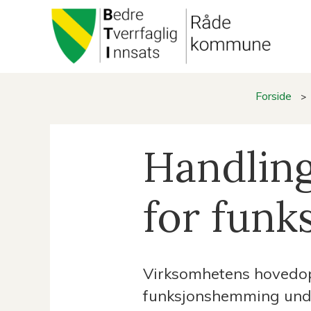
Du
Forside
er
Handling
her:
for fun
Virksomhetens hovedopp
funksjonshemming und