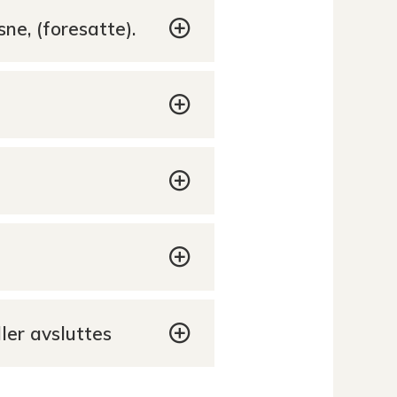
ne, (foresatte).
ller avsluttes