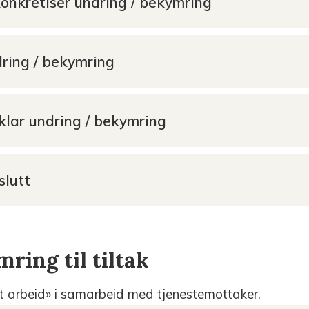
Konkretiser undring / bekymring
ndring / bekymring
vklar undring / bekymring
slutt
mring til tiltak
ernt arbeid» i samarbeid med tjenestemottaker.