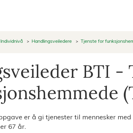
BTI
Individnivå
Handlingsveiledere
Tjenste for funksjonsh
sveileder BTI - 
ksjonshemmede (
gave er å gi tjenester til mennesker med 
er 67 år.